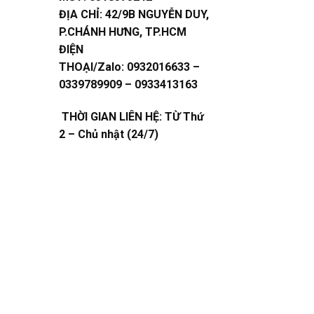
ĐỊA CHỈ:
42/9B NGUYỄN DUY,
P.CHÁNH HƯNG, TP.HCM
ĐIỆN
THOẠI/Zalo:
0932016633 –
0339789909 – 0933413163
THỜI GIAN LIÊN HỆ: TỪ Thứ
2 – Chủ nhật (24/7)