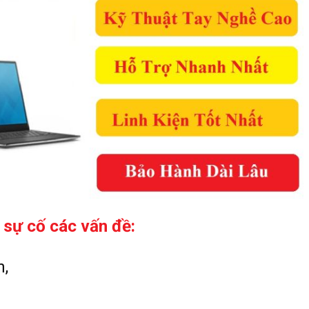
sự cố các vấn đề:
n,