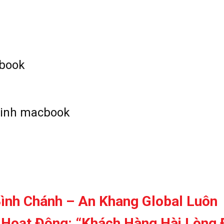
cbook
sinh macbook
ình Chánh – An Khang Global Luôn
Hoạt Động: “Khách Hàng Hài Lòng 