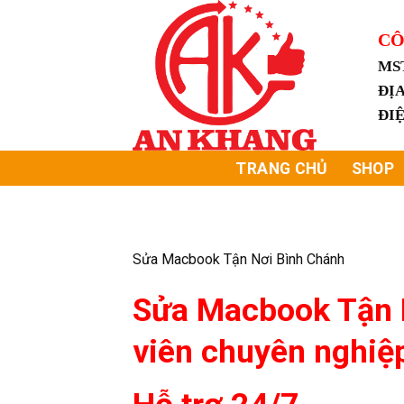
Skip
to
CÔ
content
MS
ĐỊA
ĐI
TRANG CHỦ
SHOP
Sửa Macbook Tận Nơi Bình Chánh
Sửa Macbook Tận N
viên chuyên nghiệp,