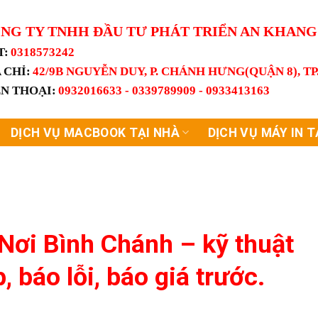
NG TY TNHH ĐẦU TƯ PHÁT TRIỂN AN KHAN
T:
0318573242
 CHỈ:
42/9B NGUYỄN DUY, P. CHÁNH HƯNG(QUẬN 8), T
ỆN THOẠI:
0932016633 - 0339789909 - 0933413163
DỊCH VỤ MACBOOK TẠI NHÀ
DỊCH VỤ MÁY IN T
ơi Bình Chánh – kỹ thuật
 báo lỗi, báo giá trước.