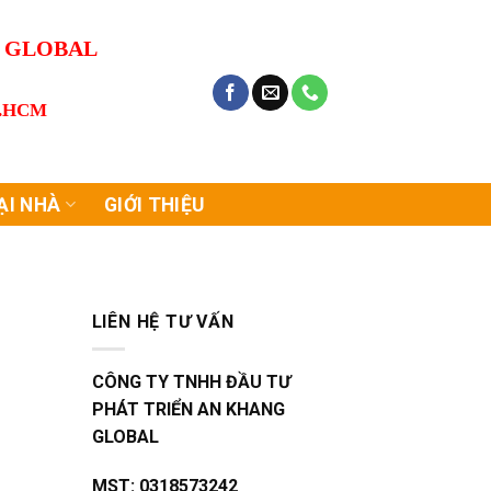
G GLOBAL
P.HCM
ẠI NHÀ
GIỚI THIỆU
LIÊN HỆ TƯ VẤN
CÔNG TY TNHH ĐẦU TƯ
PHÁT TRIỂN AN KHANG
GLOBAL
MST:
0318573242