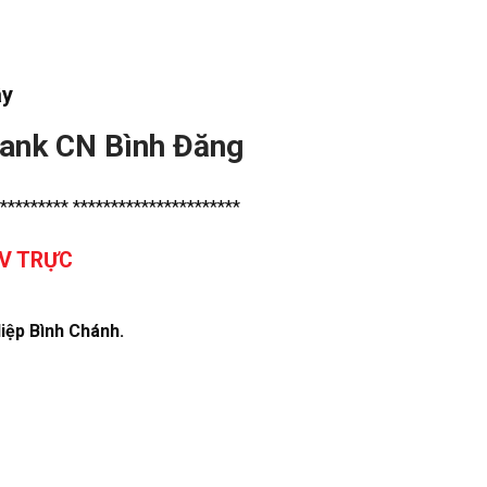
ây
ank CN Bình Đăng
********* **********************
TV TRỰC
iệp Bình Chánh.