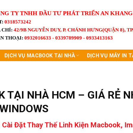
NG TY TNHH ĐẦU TƯ PHÁT TRIỂN AN KHAN
T:
0318573242
 CHỈ:
42/9B NGUYỄN DUY, P. CHÁNH HƯNG(QUẬN 8), T
ỆN THOẠI:
0932016633 - 0339789909 - 0933413163
DỊCH VỤ MACBOOK TẠI NHÀ
DỊCH VỤ MÁY IN T
 TẠI NHÀ HCM – GIÁ RẺ 
T WINDOWS
 Cài Đặt Thay Thế Linh Kiện Macbook, Im