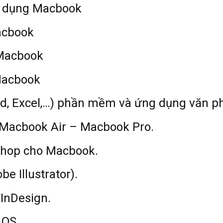
sử dụng Macbook
acbook
 Macbook
Macbook
Word, Excel,…) phần mềm và ứng dụng văn 
 Macbook Air – Macbook Pro.
shop cho Macbook.
e Illustrator).
InDesign.
 OS.