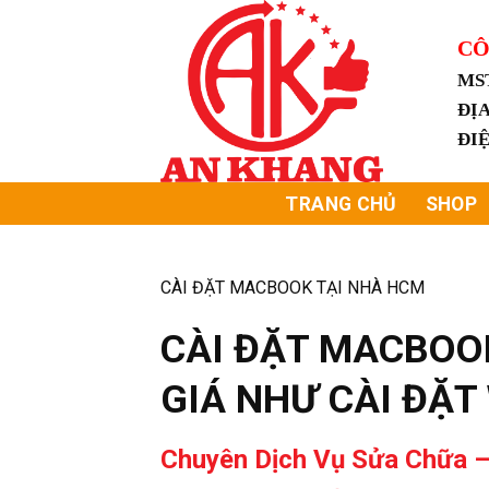
Skip
to
CÔ
content
MS
ĐỊA
ĐI
TRANG CHỦ
SHOP
CÀI ĐẶT MACBOOK TẠI NHÀ HCM
CÀI ĐẶT MACBOOK
GIÁ NHƯ CÀI ĐẶ
Chuyên Dịch Vụ Sửa Chữa –