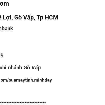
com
ê Lợi, Gò Vấp, Tp HCM
mbank
ng
chi nhánh Gò Vấp
.com/suamaytinh.minhday
****************************