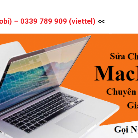
obi) –
0339 789 909 (viettel)
<<