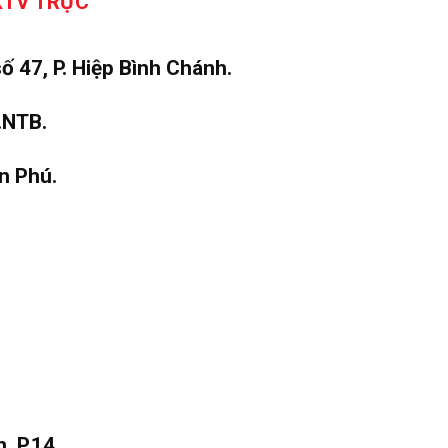
KTV TRỰC
 47, P. Hiệp Bình Chánh.
.NTB.
n Phú.
, P.14.