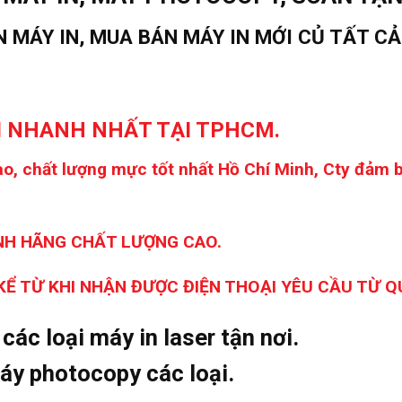
 MÁY IN, MUA BÁN MÁY IN MỚI CỦ TẤT CẢ
I NHANH NHẤT TẠI TPHCM.
ao, chất lượng mực tốt nhất Hồ Chí Minh, Cty đảm bả
NH HÃNG CHẤT LƯỢNG CAO.
Ể TỪ KHI NHẬN ĐƯỢC ĐIỆN THOẠI YÊU CẦU TỪ Q
ác loại máy in laser tận nơi.
y photocopy các loại.