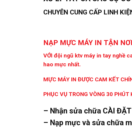
CHUYÊN CUNG CẤP LINH KIỆN
NẠP MỰC MÁY IN TẬN NƠ
VỚI đội ngũ ktv máy in tay nghề c
hao mực nhất.
MỰC MÁY IN ĐƯỢC CAM KẾT CHÍ
PHỤC VỤ TRONG VÒNG 30 PHÚT K
– Nhận sửa chữa CÀI ĐẶT c
– Nạp mực và sửa chữa má