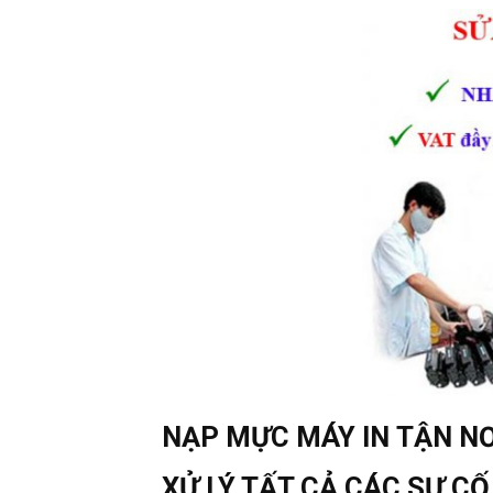
NẠP MỰC MÁY IN TẬN NƠI
XỬ LÝ TẤT CẢ CÁC SỰ CỐ