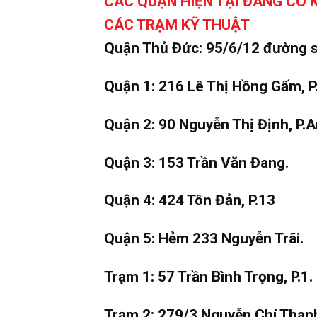
CÁC QUẬN HIỆN TẠI ĐANG CÓ 
CÁC TRẠM KỸ THUẬT
Quận Thủ Đức: 95/6/12 đường số
Quận 1: 216 Lê Thị Hồng Gấm, P
Quận 2: 90 Nguyễn Thị Định, P.A
Quận 3: 153 Trần Văn Đang.
Quận 4: 424 Tôn Đản, P.13
Quận 5: Hẻm 233 Nguyễn Trãi.
Trạm 1: 57 Trần Bình Trọng, P.1.
Trạm 2: 279/3 Nguyễn Chí Thanh