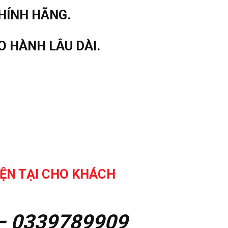
CHÍNH HÃNG.
O HÀNH LÂU DÀI.
IỆN TẠI CHO KHÁCH
– 0339789909