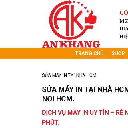
Skip
to
CÔ
content
MS
ĐỊA
ĐI
TRANG CHỦ
SHOP
SỬA MÁY IN TẠI NHÀ HCM
SỬA MÁY IN TẠI NHÀ HC
NƠI HCM.
DỊCH VỤ MÁY IN UY TÍN – R
PHÚT.