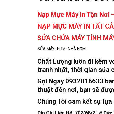
Nạp Mực Máy In Tận Nơi 
NẠP MỰC MÁY IN TẤT CẢ
SỬA CHỬA MÁY TÍNH MÁY
SỬA MÁY IN TẠI NHÀ HCM
Chất Lượng luôn đi kèm vớ
tranh nhất, thời gian sửa
Gọi Ngay 0932016633 bạn s
thuật đến nơi, bạn sẽ đượ
Chúng Tôi cam kết sự lựa 
Địa Chỉ Liên Hệ: 702/68/2 Lê Đứ