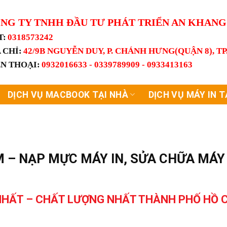
NG TY TNHH ĐẦU TƯ PHÁT TRIỂN AN KHAN
T:
0318573242
 CHỈ:
42/9B NGUYỄN DUY, P. CHÁNH HƯNG(QUẬN 8), T
ỆN THOẠI:
0932016633 - 0339789909 - 0933413163
DỊCH VỤ MACBOOK TẠI NHÀ
DỊCH VỤ MÁY IN T
M – NẠP MỰC MÁY IN, SỬA CHỮA MÁY 
Ẻ NHẤT – CHẤT LƯỢNG NHẤT THÀNH PHỐ HỒ 