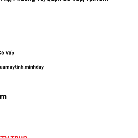
Gò Vấp
uamaytinh.minhday
om