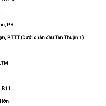
.
an, P.BT
P.TTT (Dưới chân cầu Tân Thuận 1)
.LTM
2
 P.11
 Hớn