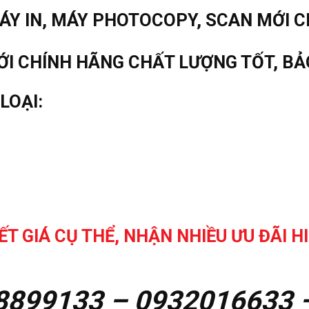
MÁY IN, MÁY PHOTOCOPY, SCAN MỚI 
ỚI CHÍNH HÃNG CHẤT LƯỢNG TỐT, BẢ
LOẠI:
ẾT GIÁ CỤ THỂ, NHẬN NHIỀU ƯU ĐÃI H
899133 – 0932016633 