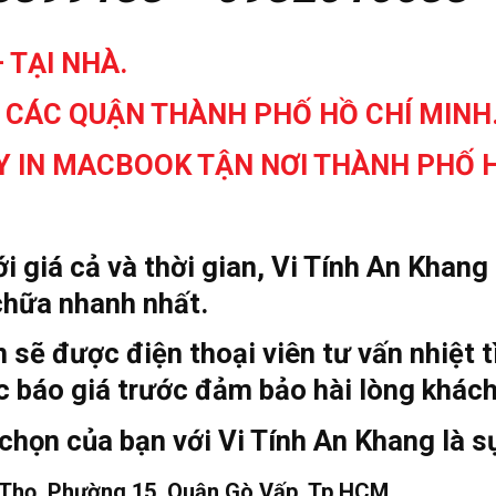
– TẠI NHÀ.
 CÁC QUẬN THÀNH PHỐ HỒ CHÍ MINH
 IN MACBOOK TẬN NƠI THÀNH PHỐ H
i giá cả và thời gian, Vi Tính An Khan
 chữa nhanh nhất.
ẽ được điện thoại viên tư vấn nhiệt tìn
c báo giá trước đảm bảo hài lòng khác
chọn của bạn với Vi Tính An Khang là s
c Thọ, Phường 15, Quận Gò Vấp, Tp.HCM