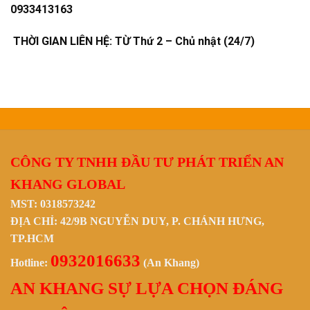
0933413163
THỜI GIAN LIÊN HỆ: TỪ Thứ 2 – Chủ nhật (24/7)
CÔNG TY TNHH ĐẦU TƯ PHÁT TRIỂN AN
KHANG GLOBAL
MST: 0318573242
ĐỊA CHỈ: 42/9B NGUYỄN DUY, P. CHÁNH HƯNG,
TP.HCM
0932016633
Hotline:
(An Khang)
AN KHANG SỰ LỰA CHỌN ĐÁNG