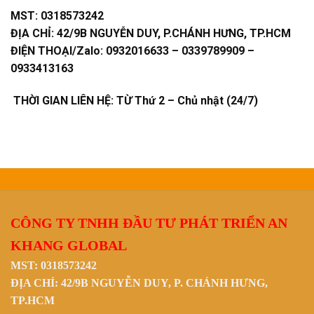
MST:
0318573242
ĐỊA CHỈ:
42/9B NGUYỄN DUY, P.CHÁNH HƯNG, TP.HCM
ĐIỆN THOẠI/Zalo:
0932016633 – 0339789909 –
0933413163
THỜI GIAN LIÊN HỆ: TỪ Thứ 2 – Chủ nhật (24/7)
CÔNG TY TNHH ĐẦU TƯ PHÁT TRIỂN AN
KHANG GLOBAL
MST: 0318573242
ĐỊA CHỈ: 42/9B NGUYỄN DUY, P. CHÁNH HƯNG,
TP.HCM