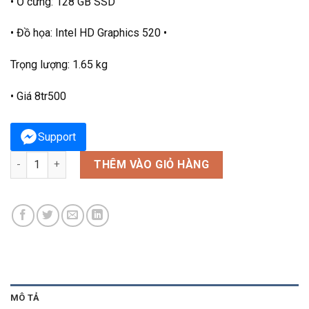
• Ổ cứng: 128 GB SSD
• Đồ họa: Intel HD Graphics 520 •
Trọng lượng: 1.65 kg
• Giá 8tr500
Support
Dell Latitude e3380, Core i3-6006U, RAM 4GB, SSD 128GB, Intel
THÊM VÀO GIỎ HÀNG
MÔ TẢ