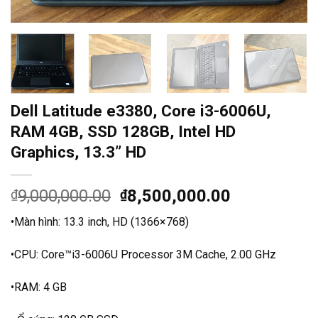
Dell Latitude e3380, Core i3-6006U,
RAM 4GB, SSD 128GB, Intel HD
Graphics, 13.3” HD
Giá
Giá
9,000,000.00
8,500,000.00
₫
₫
gốc
hiện
•Màn hình: 13.3 inch, HD (1366×768)
là:
tại
₫9,000,000.00.
là:
•CPU: Core™i3-6006U Processor 3M Cache, 2.00 GHz
₫8,500,000
•RAM: 4 GB