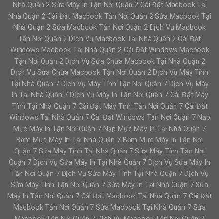
Nhà Quận 2 Sửa Máy In Tận Nơi Quận 2 Cài Đặt Macbook Tại
Nhà Quận 2 Cài Đặt Macbook Tận Nơi Quận 2 Sửa Macbook Tại
Nhà Quận 2 Sửa Macbook Tận Nơi Quận 2 Dịch Vụ Macbook
Tận Nơi Quận 2 Dịch Vụ Macbook Tại Nhà Quận 2 Cài Đặt
Windows Macbook Tại Nhà Quận 2 Cài Đặt Windows Macbook
Tận Nơi Quận 2 Dịch Vụ Sửa Chữa Macbook Tại Nhà Quận 2
Dịch Vụ Sửa Chữa Macbook Tận Nơi Quận 2 Dịch Vụ Máy Tính
Tại Nhà Quận 7 Dịch Vụ Máy Tính Tận Nơi Quận 7 Dịch Vụ Máy
In Tại Nhà Quận 7 Dịch Vụ Máy In Tận Nơi Quận 7 Cài Đặt Máy
Tính Tại Nhà Quận 7 Cài Đặt Máy Tính Tận Nơi Quận 7 Cài Đặt
Windows Tại Nhà Quận 7 Cài Đặt Windows Tận Nơi Quận 7 Nạp
Mực Máy In Tận Nơi Quận 7 Nạp Mực Máy In Tại Nhà Quận 7
Bơm Mực Máy In Tại Nhà Quận 7 Bơm Mực Máy In Tận Nơi
Quận 7 Sửa Máy Tính Tại Nhà Quận 7 Sửa Máy Tính Tận Nơi
Quận 7 Dịch Vụ Sửa Máy In Tại Nhà Quận 7 Dịch Vụ Sửa Máy In
Tận Nơi Quận 7 Dịch Vụ Sửa Máy Tính Tại Nhà Quận 7 Dịch Vụ
Sửa Máy Tính Tận Nơi Quận 7 Sửa Máy In Tại Nhà Quận 7 Sửa
Máy In Tận Nơi Quận 7 Cài Đặt Macbook Tại Nhà Quận 7 Cài Đặt
Macbook Tận Nơi Quận 7 Sửa Macbook Tại Nhà Quận 7 Sửa
Macbook Tận Nơi Quận 7 Dịch Vụ Macbook Tận Nơi Quận 7