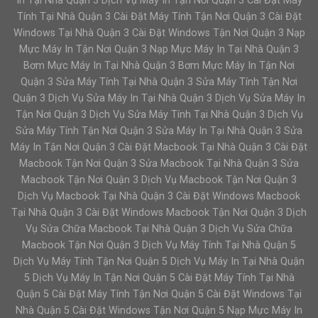
In Tại Nhà Quận 3 Dịch Vụ Máy In Tận Nơi Quận 3 Cài Đặt Máy
Tính Tại Nhà Quận 3 Cài Đặt Máy Tính Tận Nơi Quận 3 Cài Đặt
Windows Tại Nhà Quận 3 Cài Đặt Windows Tận Nơi Quận 3 Nạp
Mực Máy In Tận Nơi Quận 3 Nạp Mực Máy In Tại Nhà Quận 3
Bơm Mực Máy In Tại Nhà Quận 3 Bơm Mực Máy In Tận Nơi
Quận 3 Sửa Máy Tính Tại Nhà Quận 3 Sửa Máy Tính Tận Nơi
Quận 3 Dịch Vụ Sửa Máy In Tại Nhà Quận 3 Dịch Vụ Sửa Máy In
Tận Nơi Quận 3 Dịch Vụ Sửa Máy Tính Tại Nhà Quận 3 Dịch Vụ
Sửa Máy Tính Tận Nơi Quận 3 Sửa Máy In Tại Nhà Quận 3 Sửa
Máy In Tận Nơi Quận 3 Cài Đặt Macbook Tại Nhà Quận 3 Cài Đặt
Macbook Tận Nơi Quận 3 Sửa Macbook Tại Nhà Quận 3 Sửa
Macbook Tận Nơi Quận 3 Dịch Vụ Macbook Tận Nơi Quận 3
Dịch Vụ Macbook Tại Nhà Quận 3 Cài Đặt Windows Macbook
Tại Nhà Quận 3 Cài Đặt Windows Macbook Tận Nơi Quận 3 Dịch
Vụ Sửa Chữa Macbook Tại Nhà Quận 3 Dịch Vụ Sửa Chữa
Macbook Tận Nơi Quận 3 Dịch Vụ Máy Tính Tại Nhà Quận 5
Dịch Vụ Máy Tính Tận Nơi Quận 5 Dịch Vụ Máy In Tại Nhà Quận
5 Dịch Vụ Máy In Tận Nơi Quận 5 Cài Đặt Máy Tính Tại Nhà
Quận 5 Cài Đặt Máy Tính Tận Nơi Quận 5 Cài Đặt Windows Tại
Nhà Quận 5 Cài Đặt Windows Tận Nơi Quận 5 Nạp Mực Máy In