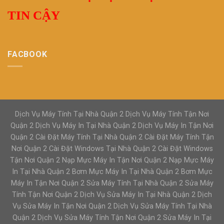
TIN CẬY
FACBOOK
Dịch Vụ Máy Tính Tại Nhà Quận 2 Dịch Vụ Máy Tính Tận Nơi
Quận 2 Dịch Vụ Máy In Tại Nhà Quận 2 Dịch Vụ Máy In Tận Nơi
Quận 2 Cài Đặt Máy Tính Tại Nhà Quận 2 Cài Đặt Máy Tính Tận
Nơi Quận 2 Cài Đặt Windows Tại Nhà Quận 2 Cài Đặt Windows
Tận Nơi Quận 2 Nạp Mực Máy In Tận Nơi Quận 2 Nạp Mực Máy
In Tại Nhà Quận 2 Bơm Mực Máy In Tại Nhà Quận 2 Bơm Mực
Máy In Tận Nơi Quận 2 Sửa Máy Tính Tại Nhà Quận 2 Sửa Máy
Tính Tận Nơi Quận 2 Dịch Vụ Sửa Máy In Tại Nhà Quận 2 Dịch
Vụ Sửa Máy In Tận Nơi Quận 2 Dịch Vụ Sửa Máy Tính Tại Nhà
Quận 2 Dịch Vụ Sửa Máy Tính Tận Nơi Quận 2 Sửa Máy In Tại