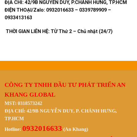
ĐỊA CHỈ:
42/9B NGUYỄN DUY, P.CHÁNH HƯNG, TP.HCM
ĐIỆN THOẠI/Zalo:
0932016633 – 0339789909 –
0933413163
THỜI GIAN LIÊN HỆ: TỪ Thứ 2 – Chủ nhật (24/7)
CÔNG TY TNHH ĐẦU TƯ PHÁT TRIỂN AN
KHANG GLOBAL
MST: 0318573242
ĐỊA CHỈ: 42/9B NGUYỄN DUY, P. CHÁNH HƯNG,
TP.HCM
0932016633
Hotline:
(An Khang)