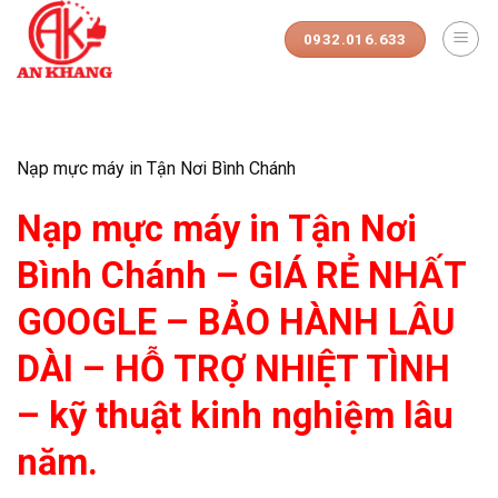
Skip
to
0932.016.633
content
Nạp mực máy in Tận Nơi Bình Chánh
Nạp mực máy in Tận Nơi
Bình Chánh – GIÁ RẺ NHẤT
GOOGLE – BẢO HÀNH LÂU
DÀI – HỖ TRỢ NHIỆT TÌNH
– kỹ thuật kinh nghiệm lâu
năm.