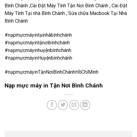
Bình Chánh ,Cài Đặt Máy Tính Tận Nơi Bình Chánh , Cài Đặt
Máy Tính Tại nhà Bình Chánh , Sửa chữa Macbook Tại Nhà
Bình Chánh
#nạpmựcmáyintạinhàbìnhchánh
#nạpmựcmáyintậnơibìnhchánh
#nạpmựcmáyinhuyệnbìnhchánh
#nạpmựcmáyinHuyệnbìnhchánh
#nạpmựcmáyinTậnNơiBìnhChánhHồChíMinh
Nạp mực máy in Tận Nơi Bình Chánh