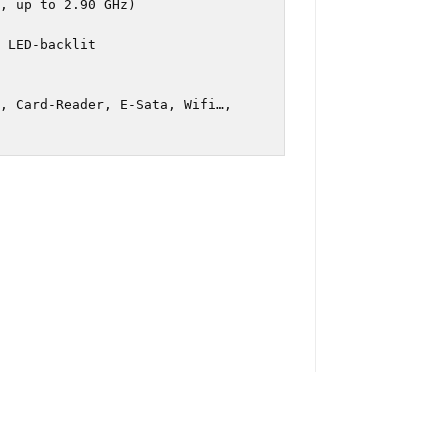
,000.00.
, up to 2.90 GHz)

 LED-backlit

, Card-Reader, E-Sata, Wifi…,
