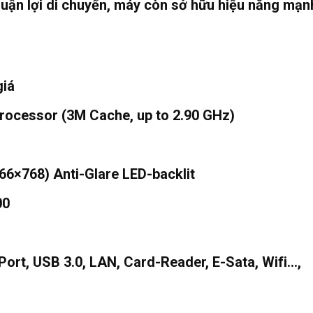
huận lợi di chuyển, máy còn sở hữu hiệu năng mạnh
giá
ocessor (3M Cache, up to 2.90 GHz)
×768) Anti-Glare LED-backlit
00
rt, USB 3.0, LAN, Card-Reader, E-Sata, Wifi…,