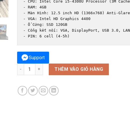
₫5,700
- 
CPU: Intel Core i5-4300U Processor (3M Cache
- RAM: 4GB

- Màn Hình: 12.5 inch HD (1366x768) Anti-Glare
- VGA: Intel HD Graphics 4400

- Ổ Cứng: SSD 120GB

- Cổng kết nối: VGA, DisplayPort, USB 3.0, LAN
- PIN: 6 cell (4-5h)
Support
Laptop Lenovo Thinkpad X240 số lượng
THÊM VÀO GIỎ HÀNG