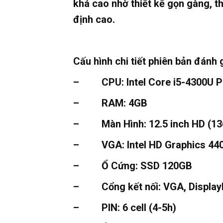
khá cao nhờ thiết kế gọn gàng, t
định cao.
Cấu hình chi tiết phiên bản đánh 
– CPU: Intel Core i5-4300U Pr
– RAM: 4GB
– Màn Hình: 12.5 inch HD (1366
– VGA: Intel HD Graphics 44
– Ổ Cứng: SSD 120GB
– Cổng kết nối: VGA, DisplayPo
– PIN: 6 cell (4-5h)