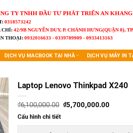
NG TY TNHH ĐẦU TƯ PHÁT TRIỂN AN KHAN
T:
0318573242
 CHỈ:
42/9B NGUYỄN DUY, P. CHÁNH HƯNG(QUẬN 8), T
ỆN THOẠI:
0932016633 - 0339789909 - 0933413163
DỊCH VỤ MACBOOK TẠI NHÀ
DỊCH VỤ MÁY IN T
Laptop Lenovo Thinkpad X240
Giá
Giá
6,100,000.00
5,700,000.00
₫
₫
gốc
hiện
Cấu hình chi tiết
là:
tại
₫6,100,000.00.
là: