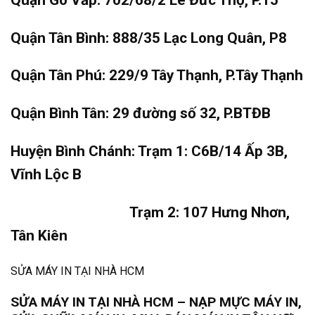
Quận Tân Bình: 888/35 Lạc Long Quân, P8
Quận Tân Phú: 229/9 Tây Thạnh, P.Tây Thạnh
Quận Bình Tân: 29 đường số 32, P.BTĐB
Huyện Bình Chánh: Trạm 1: C6B/14 Ấp 3B,
Vĩnh Lộc B
Trạm 2: 107 Hưng Nhơn,
Tân Kiên
SỬA MÁY IN TẠI NHÀ HCM
SỬA MÁY IN TẠI NHÀ HCM – NẠP MỰC MÁY IN,