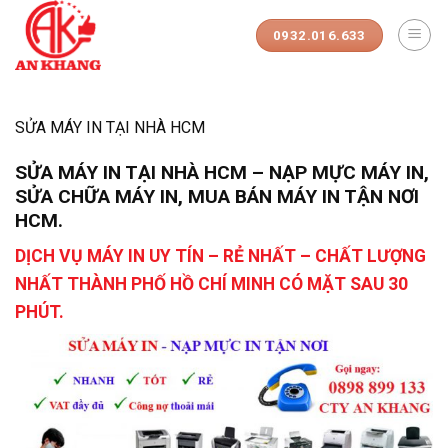
Skip
to
0932.016.633
content
SỬA MÁY IN TẠI NHÀ HCM
SỬA MÁY IN TẠI NHÀ HCM – NẠP MỰC MÁY IN,
SỬA CHỮA MÁY IN, MUA BÁN MÁY IN TẬN NƠI
HCM.
DỊCH VỤ MÁY IN UY TÍN – RẺ NHẤT – CHẤT LƯỢNG
NHẤT THÀNH PHỐ HỒ CHÍ MINH CÓ MẶT SAU 30
PHÚT.