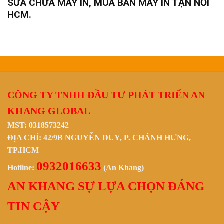
SỬA CHỮA MÁY IN, MUA BÁN MÁY IN TẬN NƠI
HCM.
CÔNG TY TNHH ĐẦU TƯ PHÁT TRIỂN AN
KHANG GLOBAL
MST: 0318573242
ĐỊA CHỈ: 42/9B NGUYỄN DUY, P. CHÁNH HƯNG,
TP.HCM
0932016633
Hotline:
(An Khang)
AN KHANG SỰ LỰA CHỌN ĐÁNG
TIN CẬY