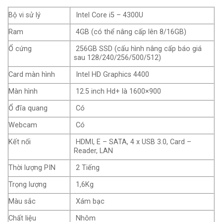
Bộ vi sử lý
Intel Core i5 – 4300U
Ram
4GB (có thể nâng cấp lên 8/16GB)
Ổ cứng
256GB SSD (cấu hình nâng cấp báo giá
sau 128/240/256/500/512)
Card màn hình
Intel HD Graphics 4400
Màn hình
12.5 inch Hd+ là 1600×900
Ổ đĩa quang
Có
Webcam
Có
Kết nối
HDMI, E – SATA, 4 x USB 3.0, Card –
Reader, LAN
Thời lượng PIN
2 Tiếng
Trọng lượng
1,6Kg
Màu sắc
Xám bạc
Chất liệu
Nhôm