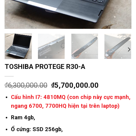
TOSHIBA PROTEGE R30-A
Giá
Giá
6,300,000.00
5,700,000.00
₫
₫
gốc
hiện
Cấu hình I7: 4810MQ (con chip này cực mạnh,
là:
tại
ngang 6700, 7700HQ hiện tại trên laptop)
₫6,300,000.00.
là:
₫5,700,000
Ram 4gb,
Ổ cứng: SSD 256gb,