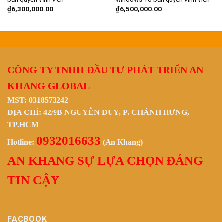
iá
₫
6,300,000.00
₫
6,500,000.00
iện
ại
:
9,500,000.00.
CÔNG TY TNHH ĐẦU TƯ PHÁT TRIỂN AN
KHANG GLOBAL
MST: 0318573242
ĐỊA CHỈ: 42/9B NGUYỄN DUY, P. CHÁNH HƯNG,
TP.HCM
0932016633
Hotline:
(An Khang)
AN KHANG SỰ LỰA CHỌN ĐÁNG
TIN CẬY
FACBOOK