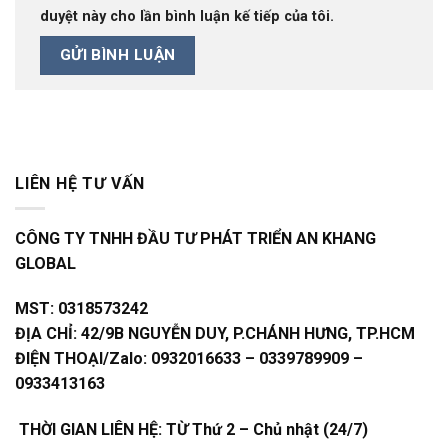
duyệt này cho lần bình luận kế tiếp của tôi.
LIÊN HỆ TƯ VẤN
CÔNG TY TNHH ĐẦU TƯ PHÁT TRIỂN AN KHANG
GLOBAL
MST:
0318573242
ĐỊA CHỈ:
42/9B NGUYỄN DUY, P.CHÁNH HƯNG, TP.HCM
ĐIỆN THOẠI/Zalo:
0932016633 – 0339789909 –
0933413163
THỜI GIAN LIÊN HỆ: TỪ Thứ 2 – Chủ nhật (24/7)