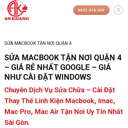
Skip
to
0932.016.633
content
SỬA MACBOOK TẬN NƠI QUẬN 4
SỬA MACBOOK TẬN NƠI QUẬN 4
– GIÁ RẺ NHẤT GOOGLE – GIÁ
NHƯ CÀI ĐẶT WINDOWS
Chuyên Dịch Vụ Sửa Chữa – Cài Đặt
Thay Thế Linh Kiện Macbook, Imac,
Mac Pro, Mac Air Tận Nơi Uy Tín Nhất
Sài Gòn.