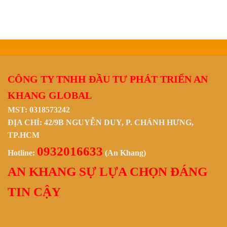
CÔNG TY TNHH ĐẦU TƯ PHÁT TRIỂN AN
KHANG GLOBAL
MST: 0318573242
ĐỊA CHỈ: 42/9B NGUYỄN DUY, P. CHÁNH HƯNG,
TP.HCM
0932016633
Hotline:
(An Khang)
AN KHANG SỰ LỰA CHỌN ĐÁNG
TIN CẬY