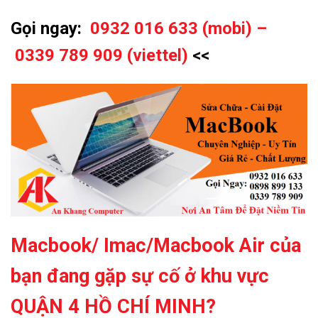
Gọi ngay:
0932 016 633 (mobi) –
0339 789 909 (viettel)
<<
Macbook/ Imac/Macbook Air của
bạn đang gặp sự
cố ở khu vực
QUẬN 4 HỒ CHÍ MINH?