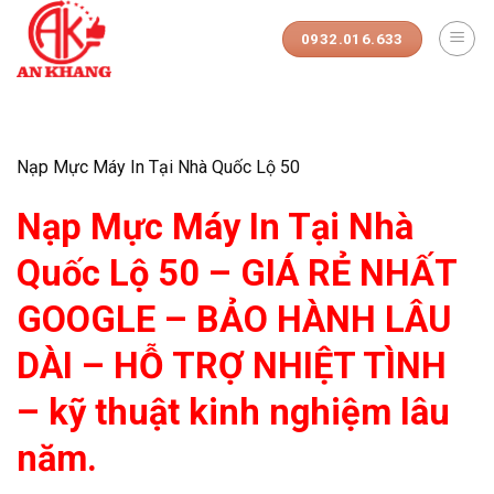
Skip
to
0932.016.633
content
Nạp Mực Máy In Tại Nhà Quốc Lộ 50
Nạp Mực Máy In Tại Nhà
Quốc Lộ 50 – GIÁ RẺ NHẤT
GOOGLE – BẢO HÀNH LÂU
DÀI – HỖ TRỢ NHIỆT TÌNH
– kỹ thuật kinh nghiệm lâu
năm.