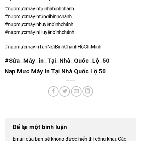
#nạpmựcmáyintạinhàbìnhchánh
#nạpmựcmáyintậnơibìnhchánh
#nạpmựcmáyinhuyệnbìnhchánh
#nạpmựcmáyinHuyệnbìnhchánh
#nạpmựcmáyinTậnNơiBìnhChánhHồChíMinh
#Sửa_Máy_in_Tại_Nhà_Quốc_Lộ_50
Nạp Mực Máy In Tại Nhà Quốc Lộ 50
Để lại một bình luận
Email của bạn sẽ không được hiển thị công khai.
Các