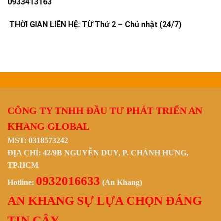
0933413163
THỜI GIAN LIÊN HỆ: TỪ Thứ 2 – Chủ nhật (24/7)
CÔNG TY TNHH ĐẦU TƯ PHÁT TRIỂN AN
KHANG GLOBAL
MST: 0318573242
ĐỊA CHỈ: 42/9B NGUYỄN DUY, P. CHÁNH HƯNG,
TP.HCM
0932016633
Hotline:
(An Khang)
AN KHANG SỰ LỰA CHỌN ĐÁNG
TIN CẬY