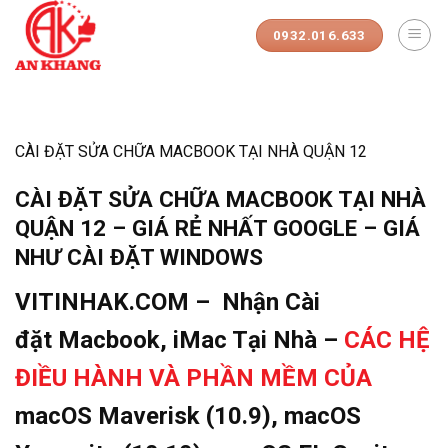
Skip
to
0932.016.633
content
CÀI ĐẶT SỬA CHỮA MACBOOK TẠI NHÀ QUẬN 12
CÀI ĐẶT SỬA CHỮA MACBOOK TẠI NHÀ
QUẬN 12 – GIÁ RẺ NHẤT GOOGLE – GIÁ
NHƯ CÀI ĐẶT WINDOWS
VITINHAK.COM – Nhận Cài
đặt Macbook, iMac Tại Nhà –
CÁC HỆ
ĐIỀU HÀNH VÀ PHẦN MỀM CỦA
macOS Maverisk (10.9), macOS