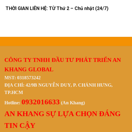
THỜI GIAN LIÊN HỆ: TỪ Thứ 2 – Chủ nhật (24/7)
CÔNG TY TNHH ĐẦU TƯ PHÁT TRIỂN AN
KHANG GLOBAL
MST: 0318573242
ĐỊA CHỈ: 42/9B NGUYỄN DUY, P. CHÁNH HƯNG,
TP.HCM
0932016633
Hotline:
(An Khang)
AN KHANG SỰ LỰA CHỌN ĐÁNG
TIN CẬY