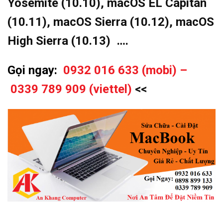
Yosemite (10.10), macOS EL Capitan
(10.11), macOS Sierra (10.12),
macOS
High Sierra (10.13) ….
Gọi ngay:
0932 016 633 (mobi) –
0339 789 909 (viettel)
<<