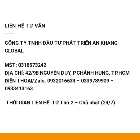
LIÊN HỆ TƯ VẤN
CÔNG TY TNHH ĐẦU TƯ PHÁT TRIỂN AN KHANG
GLOBAL
MST:
0318573242
ĐỊA CHỈ:
42/9B NGUYỄN DUY, P.CHÁNH HƯNG, TP.HCM
ĐIỆN THOẠI/Zalo:
0932016633 – 0339789909 –
0933413163
THỜI GIAN LIÊN HỆ: TỪ Thứ 2 – Chủ nhật (24/7)