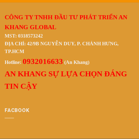
CÔNG TY TNHH ĐẦU TƯ PHÁT TRIỂN AN
KHANG GLOBAL
MST: 0318573242
ĐỊA CHỈ: 42/9B NGUYỄN DUY, P. CHÁNH HƯNG,
TP.HCM
0932016633
Hotline:
(An Khang)
AN KHANG SỰ LỰA CHỌN ĐÁNG
TIN CẬY
FACBOOK