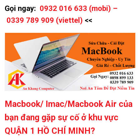
Gọi ngay:
0932 016 633 (mobi) –
0339 789 909 (viettel)
<<
Macbook/ Imac/Macbook Air của
bạn đang gặp sự
cố ở khu vực
QUẬN 1 HỒ CHÍ MINH?