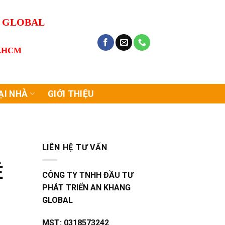
G GLOBAL
P.HCM
ẠI NHÀ
GIỚI THIỆU
LIÊN HỆ TƯ VẤN
Ẻ
CÔNG TY TNHH ĐẦU TƯ
PHÁT TRIỂN AN KHANG
S
GLOBAL
MST:
0318573242