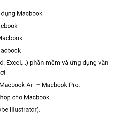
sử dụng Macbook
acbook
 Macbook
Macbook
ord, Excel,…) phần mềm và ứng dụng văn
ơi
 Macbook Air – Macbook Pro.
shop cho Macbook.
e Illustrator).