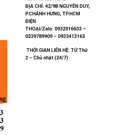
ĐỊA CHỈ:
42/9B NGUYỄN DUY,
P.CHÁNH HƯNG, TP.HCM
ĐIỆN
THOẠI/Zalo:
0932016633 –
0339789909 – 0933413163
THỜI GIAN LIÊN HỆ: TỪ Thứ
2 – Chủ nhật (24/7)