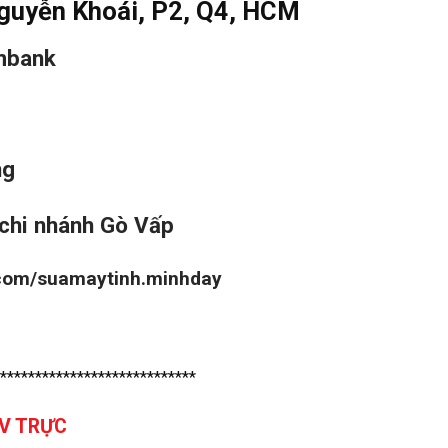
guyễn Khoái, P2, Q4, HCM
mbank
ng
chi nhánh Gò Vấp
.com/suamaytinh.minhday
****************************
TV TRỰC