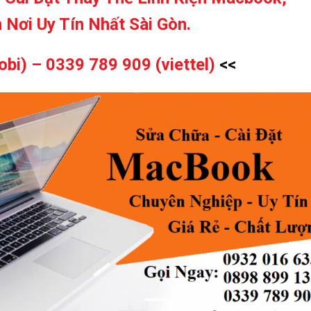
 Nơi Uy Tín Nhất Sài Gòn.
obi) –
0339 789 909 (viettel)
<<