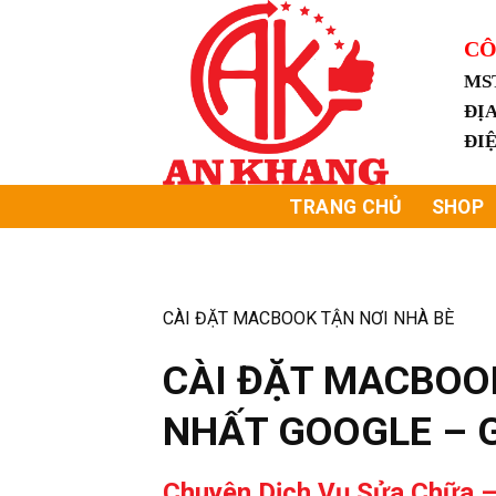
Skip
to
CÔ
content
MS
ĐỊA
ĐI
TRANG CHỦ
SHOP
CÀI ĐẶT MACBOOK TẬN NƠI NHÀ BÈ
CÀI ĐẶT MACBOOK
NHẤT GOOGLE – 
Chuyên Dịch Vụ Sửa Chữa –