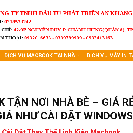
NG TY TNHH ĐẦU TƯ PHÁT TRIỂN AN KHAN
T:
0318573242
 CHỈ:
42/9B NGUYỄN DUY, P. CHÁNH HƯNG(QUẬN 8), T
ỆN THOẠI:
0932016633 - 0339789909 - 0933413163
DỊCH VỤ MACBOOK TẠI NHÀ
DỊCH VỤ MÁY IN T
 TẬN NƠI NHÀ BÈ – GIÁ R
GIÁ NHƯ CÀI ĐẶT WINDOW
 Cài Đặt Thay Thế Linh Kiện Macbook,