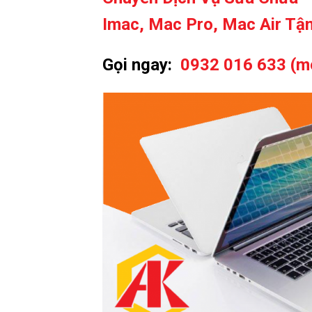
Imac, Mac Pro, Mac Air Tận
Gọi ngay:
0932 016 633 (m