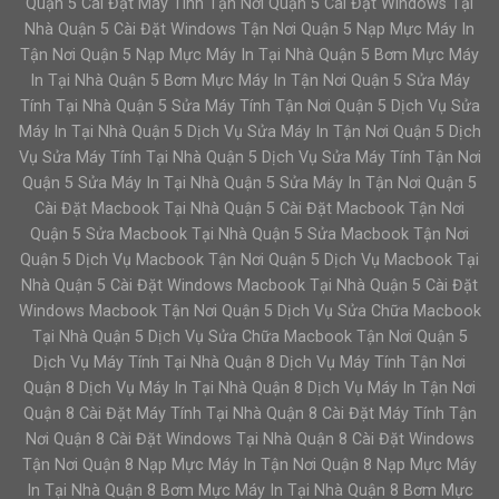
Quận 5 Cài Đặt Máy Tính Tận Nơi Quận 5 Cài Đặt Windows Tại
Nhà Quận 5 Cài Đặt Windows Tận Nơi Quận 5 Nạp Mực Máy In
Tận Nơi Quận 5 Nạp Mực Máy In Tại Nhà Quận 5 Bơm Mực Máy
In Tại Nhà Quận 5 Bơm Mực Máy In Tận Nơi Quận 5 Sửa Máy
Tính Tại Nhà Quận 5 Sửa Máy Tính Tận Nơi Quận 5 Dịch Vụ Sửa
Máy In Tại Nhà Quận 5 Dịch Vụ Sửa Máy In Tận Nơi Quận 5 Dịch
Vụ Sửa Máy Tính Tại Nhà Quận 5 Dịch Vụ Sửa Máy Tính Tận Nơi
Quận 5 Sửa Máy In Tại Nhà Quận 5 Sửa Máy In Tận Nơi Quận 5
Cài Đặt Macbook Tại Nhà Quận 5 Cài Đặt Macbook Tận Nơi
Quận 5 Sửa Macbook Tại Nhà Quận 5 Sửa Macbook Tận Nơi
Quận 5 Dịch Vụ Macbook Tận Nơi Quận 5 Dịch Vụ Macbook Tại
Nhà Quận 5 Cài Đặt Windows Macbook Tại Nhà Quận 5 Cài Đặt
Windows Macbook Tận Nơi Quận 5 Dịch Vụ Sửa Chữa Macbook
Tại Nhà Quận 5 Dịch Vụ Sửa Chữa Macbook Tận Nơi Quận 5
Dịch Vụ Máy Tính Tại Nhà Quận 8 Dịch Vụ Máy Tính Tận Nơi
Quận 8 Dịch Vụ Máy In Tại Nhà Quận 8 Dịch Vụ Máy In Tận Nơi
Quận 8 Cài Đặt Máy Tính Tại Nhà Quận 8 Cài Đặt Máy Tính Tận
Nơi Quận 8 Cài Đặt Windows Tại Nhà Quận 8 Cài Đặt Windows
Tận Nơi Quận 8 Nạp Mực Máy In Tận Nơi Quận 8 Nạp Mực Máy
In Tại Nhà Quận 8 Bơm Mực Máy In Tại Nhà Quận 8 Bơm Mực