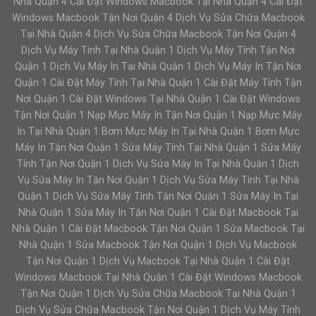
Nhà Quận 4 Cài Đặt Windows Macbook Tại Nhà Quận 4 Cài Đặt
Windows Macbook Tận Nơi Quận 4 Dịch Vụ Sửa Chữa Macbook
Tại Nhà Quận 4 Dịch Vụ Sửa Chữa Macbook Tận Nơi Quận 4
Dịch Vụ Máy Tính Tại Nhà Quận 1 Dịch Vụ Máy Tính Tận Nơi
Quận 1 Dịch Vụ Máy In Tại Nhà Quận 1 Dịch Vụ Máy In Tận Nơi
Quận 1 Cài Đặt Máy Tính Tại Nhà Quận 1 Cài Đặt Máy Tính Tận
Nơi Quận 1 Cài Đặt Windows Tại Nhà Quận 1 Cài Đặt Windows
Tận Nơi Quận 1 Nạp Mực Máy In Tận Nơi Quận 1 Nạp Mực Máy
In Tại Nhà Quận 1 Bơm Mực Máy In Tại Nhà Quận 1 Bơm Mực
Máy In Tận Nơi Quận 1 Sửa Máy Tính Tại Nhà Quận 1 Sửa Máy
Tính Tận Nơi Quận 1 Dịch Vụ Sửa Máy In Tại Nhà Quận 1 Dịch
Vụ Sửa Máy In Tận Nơi Quận 1 Dịch Vụ Sửa Máy Tính Tại Nhà
Quận 1 Dịch Vụ Sửa Máy Tính Tận Nơi Quận 1 Sửa Máy In Tại
Nhà Quận 1 Sửa Máy In Tận Nơi Quận 1 Cài Đặt Macbook Tại
Nhà Quận 1 Cài Đặt Macbook Tận Nơi Quận 1 Sửa Macbook Tại
Nhà Quận 1 Sửa Macbook Tận Nơi Quận 1 Dịch Vụ Macbook
Tận Nơi Quận 1 Dịch Vụ Macbook Tại Nhà Quận 1 Cài Đặt
Windows Macbook Tại Nhà Quận 1 Cài Đặt Windows Macbook
Tận Nơi Quận 1 Dịch Vụ Sửa Chữa Macbook Tại Nhà Quận 1
Dịch Vụ Sửa Chữa Macbook Tận Nơi Quận 1 Dịch Vụ Máy Tính