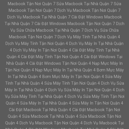
Macbook Tận Nơi Quận 7 Sửa Macbook Tại Nhà Quận 7 Sửa
Macbook Tận Nơi Quận 7 Dịch Vụ Macbook Tận Nơi Quận 7
Dịch Vụ Macbook Tại Nhà Quận 7 Cài Đặt Windows Macbook
Tại Nhà Quận 7 Cài Đặt Windows Macbook Tận Nơi Quận 7 Dịch
Vụ Sửa Chữa Macbook Tại Nhà Quận 7 Dịch Vụ Sửa Chữa
Macbook Tận Nơi Quận 7 Dịch Vụ Máy Tính Tại Nhà Quận 4
Dịch Vụ Máy Tính Tận Nơi Quận 4 Dịch Vụ Máy In Tại Nhà Quận
4 Dịch Vụ Máy In Tận Nơi Quận 4 Cài Đặt Máy Tính Tại Nhà
Quận 4 Cài Đặt Máy Tính Tận Nơi Quận 4 Cài Đặt Windows Tại
Nhà Quận 4 Cài Đặt Windows Tận Nơi Quận 4 Nạp Mực Máy In
Tận Nơi Quận 4 Nạp Mực Máy In Tại Nhà Quận 4 Bơm Mực Máy
In Tại Nhà Quận 4 Bơm Mực Máy In Tận Nơi Quận 4 Sửa Máy
Tính Tại Nhà Quận 4 Sửa Máy Tính Tận Nơi Quận 4 Dịch Vụ Sửa
Máy In Tại Nhà Quận 4 Dịch Vụ Sửa Máy In Tận Nơi Quận 4 Dịch
Vụ Sửa Máy Tính Tại Nhà Quận 4 Dịch Vụ Sửa Máy Tính Tận Nơi
Quận 4 Sửa Máy In Tại Nhà Quận 4 Sửa Máy In Tận Nơi Quận 4
Cài Đặt Macbook Tại Nhà Quận 4 Cài Đặt Macbook Tận Nơi
Quận 4 Sửa Macbook Tại Nhà Quận 4 Sửa Macbook Tận Nơi
Quận 4 Dịch Vụ Macbook Tận Nơi Quận 4 Dịch Vụ Macbook Tại