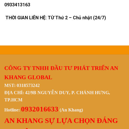
0933413163
THỜI GIAN LIÊN HỆ: TỪ Thứ 2 – Chủ nhật (24/7)
CÔNG TY TNHH ĐẦU TƯ PHÁT TRIỂN AN
KHANG GLOBAL
MST: 0318573242
ĐỊA CHỈ: 42/9B NGUYỄN DUY, P. CHÁNH HƯNG,
TP.HCM
0932016633
Hotline:
(An Khang)
AN KHANG SỰ LỰA CHỌN ĐÁNG