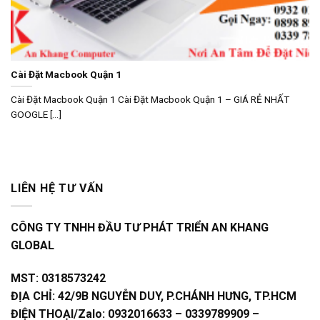
Cài Đặt Macbook Quận 1
Cài Đặt Macbook Quận 1 Cài Đặt Macbook Quận 1 – GIÁ RẺ NHẤT
GOOGLE [...]
LIÊN HỆ TƯ VẤN
CÔNG TY TNHH ĐẦU TƯ PHÁT TRIỂN AN KHANG
GLOBAL
MST:
0318573242
ĐỊA CHỈ:
42/9B NGUYỄN DUY, P.CHÁNH HƯNG, TP.HCM
ĐIỆN THOẠI/Zalo:
0932016633 – 0339789909 –