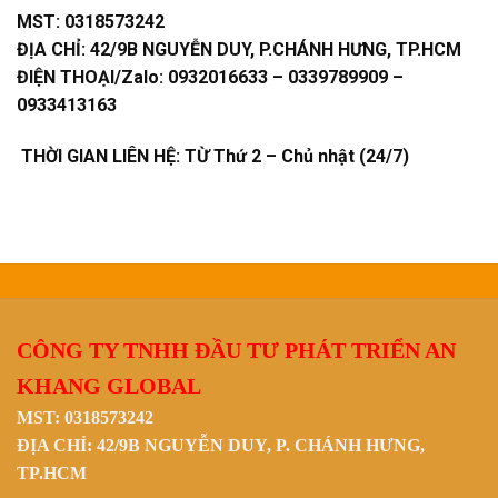
MST:
0318573242
ĐỊA CHỈ:
42/9B NGUYỄN DUY, P.CHÁNH HƯNG, TP.HCM
ĐIỆN THOẠI/Zalo:
0932016633 – 0339789909 –
0933413163
THỜI GIAN LIÊN HỆ: TỪ Thứ 2 – Chủ nhật (24/7)
CÔNG TY TNHH ĐẦU TƯ PHÁT TRIỂN AN
KHANG GLOBAL
MST: 0318573242
ĐỊA CHỈ: 42/9B NGUYỄN DUY, P. CHÁNH HƯNG,
TP.HCM