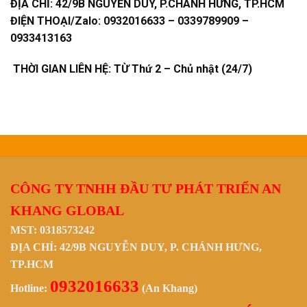
ĐỊA CHỈ:
42/9B NGUYỄN DUY, P.CHÁNH HƯNG, TP.HCM
ĐIỆN THOẠI/Zalo:
0932016633 – 0339789909 –
0933413163
THỜI GIAN LIÊN HỆ: TỪ Thứ 2 – Chủ nhật (24/7)
CÔNG TY TNHH ĐẦU TƯ PHÁT TRIỂN AN
KHANG GLOBAL
MST: 0318573242
ĐỊA CHỈ: 42/9B NGUYỄN DUY, P. CHÁNH HƯNG,
TP.HCM
0932016633
Hotline:
(An Khang)