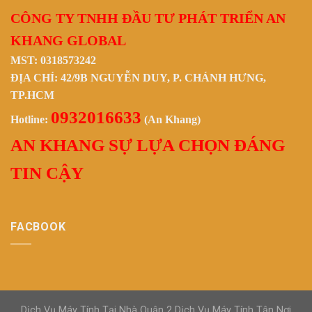
CÔNG TY TNHH ĐẦU TƯ PHÁT TRIỂN AN
KHANG GLOBAL
MST: 0318573242
ĐỊA CHỈ: 42/9B NGUYỄN DUY, P. CHÁNH HƯNG,
TP.HCM
0932016633
Hotline:
(An Khang)
AN KHANG SỰ LỰA CHỌN ĐÁNG
TIN CẬY
FACBOOK
Dịch Vụ Máy Tính Tại Nhà Quận 2 Dịch Vụ Máy Tính Tận Nơi