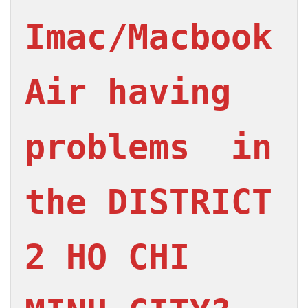
Imac/Macbook 
Air having 
problems  in 
the DISTRICT 
2 HO CHI 