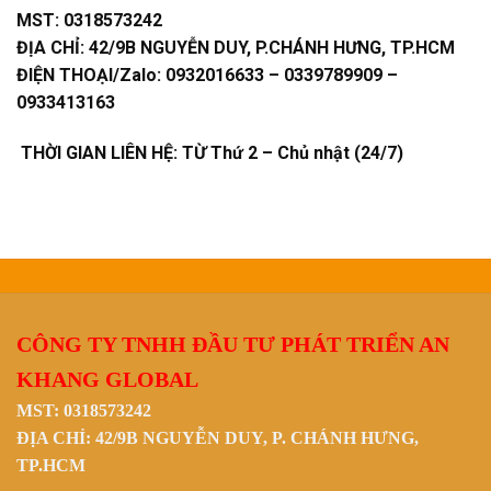
MST:
0318573242
ĐỊA CHỈ:
42/9B NGUYỄN DUY, P.CHÁNH HƯNG, TP.HCM
ĐIỆN THOẠI/Zalo:
0932016633 – 0339789909 –
0933413163
THỜI GIAN LIÊN HỆ: TỪ Thứ 2 – Chủ nhật (24/7)
CÔNG TY TNHH ĐẦU TƯ PHÁT TRIỂN AN
KHANG GLOBAL
MST: 0318573242
ĐỊA CHỈ: 42/9B NGUYỄN DUY, P. CHÁNH HƯNG,
TP.HCM