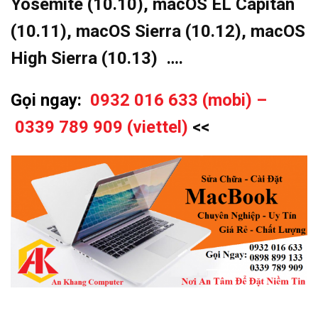
Yosemite (10.10), macOS EL Capitan
(10.11), macOS Sierra (10.12),
macOS
High Sierra (10.13) ….
Gọi ngay:
0932 016 633 (mobi) –
0339 789 909 (viettel)
<<