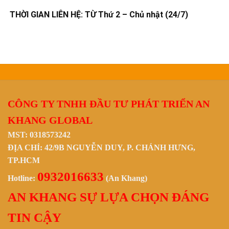
THỜI GIAN LIÊN HỆ: TỪ Thứ 2 – Chủ nhật (24/7)
CÔNG TY TNHH ĐẦU TƯ PHÁT TRIỂN AN
KHANG GLOBAL
MST: 0318573242
ĐỊA CHỈ: 42/9B NGUYỄN DUY, P. CHÁNH HƯNG,
TP.HCM
0932016633
Hotline:
(An Khang)
AN KHANG SỰ LỰA CHỌN ĐÁNG
TIN CẬY