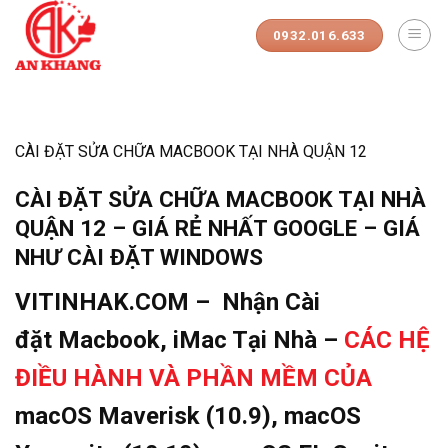
Skip
to
0932.016.633
content
CÀI ĐẶT SỬA CHỮA MACBOOK TẠI NHÀ QUẬN 12
CÀI ĐẶT SỬA CHỮA MACBOOK TẠI NHÀ
QUẬN 12 – GIÁ RẺ NHẤT GOOGLE – GIÁ
NHƯ CÀI ĐẶT WINDOWS
VITINHAK.COM – Nhận Cài
đặt Macbook, iMac Tại Nhà –
CÁC HỆ
ĐIỀU HÀNH VÀ PHẦN MỀM CỦA
macOS Maverisk (10.9), macOS