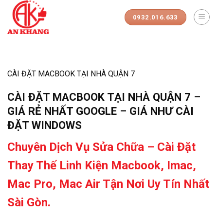
Skip
to
0932.016.633
content
CÀI ĐẶT MACBOOK TẠI NHÀ QUẬN 7
CÀI ĐẶT MACBOOK TẠI NHÀ QUẬN 7 –
GIÁ RẺ NHẤT GOOGLE – GIÁ NHƯ CÀI
ĐẶT WINDOWS
Chuyên Dịch Vụ Sửa Chữa – Cài Đặt
Thay Thế Linh Kiện Macbook, Imac,
Mac Pro, Mac Air Tận Nơi Uy Tín Nhất
Sài Gòn.