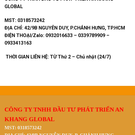
GLOBAL
MST:
0318573242
ĐỊA CHỈ:
42/9B NGUYỄN DUY, P.CHÁNH HƯNG, TP.HCM
ĐIỆN THOẠI/Zalo:
0932016633 – 0339789909 –
0933413163
THỜI GIAN LIÊN HỆ: TỪ Thứ 2 – Chủ nhật (24/7)
CÔNG TY TNHH ĐẦU TƯ PHÁT TRIỂN AN
KHANG GLOBAL
MST: 0318573242