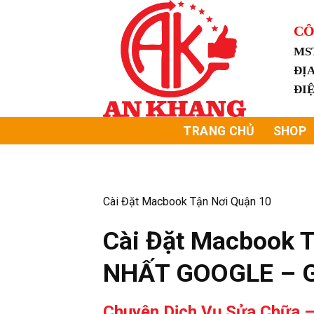
Skip
to
CÔ
content
MS
ĐỊA
ĐI
TRANG CHỦ
SHOP
Cài Đặt Macbook Tận Nơi Quận 10
Cài Đặt Macbook T
NHẤT GOOGLE – 
Chuyên Dịch Vụ Sửa Chữa –