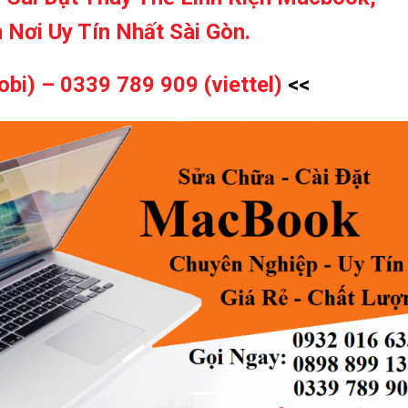
 Nơi Uy Tín Nhất Sài Gòn.
obi) –
0339 789 909 (viettel)
<<