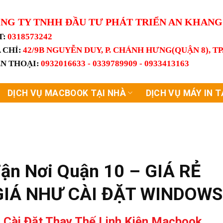
NG TY TNHH ĐẦU TƯ PHÁT TRIỂN AN KHAN
T:
0318573242
 CHỈ:
42/9B NGUYỄN DUY, P. CHÁNH HƯNG(QUẬN 8), T
ỆN THOẠI:
0932016633 - 0339789909 - 0933413163
DỊCH VỤ MACBOOK TẠI NHÀ
DỊCH VỤ MÁY IN T
ận Nơi Quận 10 – GIÁ RẺ
GIÁ NHƯ CÀI ĐẶT WINDOW
 Cài Đặt Thay Thế Linh Kiện Macbook,