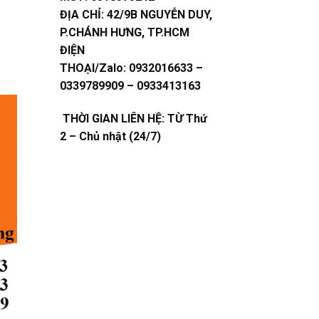
ĐỊA CHỈ:
42/9B NGUYỄN DUY,
P.CHÁNH HƯNG, TP.HCM
ĐIỆN
THOẠI/Zalo:
0932016633 –
0339789909 – 0933413163
THỜI GIAN LIÊN HỆ: TỪ Thứ
2 – Chủ nhật (24/7)