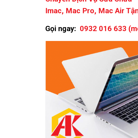
Imac, Mac Pro, Mac Air Tận
Gọi ngay:
0932 016 633 (m