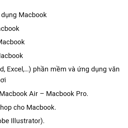
sử dụng Macbook
acbook
 Macbook
Macbook
ord, Excel,…) phần mềm và ứng dụng văn
ơi
 Macbook Air – Macbook Pro.
shop cho Macbook.
e Illustrator).