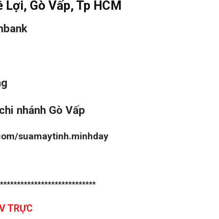
ê Lợi, Gò Vấp, Tp HCM
mbank
ng
chi nhánh Gò Vấp
.com/suamaytinh.minhday
****************************
TV TRỰC