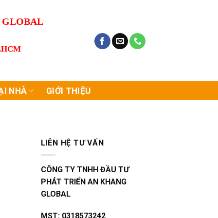
G GLOBAL
P.HCM
ẠI NHÀ
GIỚI THIỆU
LIÊN HỆ TƯ VẤN
CÔNG TY TNHH ĐẦU TƯ
PHÁT TRIỂN AN KHANG
S
GLOBAL
MST:
0318573242