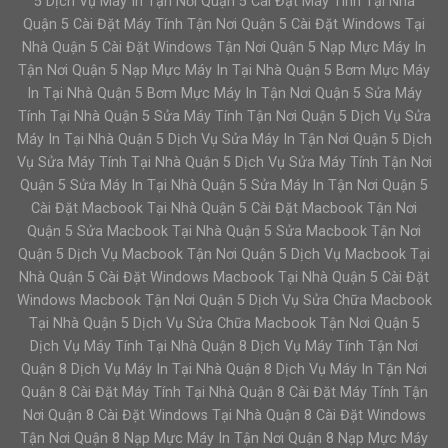
5 Dịch Vụ Máy In Tận Nơi Quận 5 Cài Đặt Máy Tính Tại Nhà
Quận 5 Cài Đặt Máy Tính Tận Nơi Quận 5 Cài Đặt Windows Tại
Nhà Quận 5 Cài Đặt Windows Tận Nơi Quận 5 Nạp Mực Máy In
Tận Nơi Quận 5 Nạp Mực Máy In Tại Nhà Quận 5 Bơm Mực Máy
In Tại Nhà Quận 5 Bơm Mực Máy In Tận Nơi Quận 5 Sửa Máy
Tính Tại Nhà Quận 5 Sửa Máy Tính Tận Nơi Quận 5 Dịch Vụ Sửa
Máy In Tại Nhà Quận 5 Dịch Vụ Sửa Máy In Tận Nơi Quận 5 Dịch
Vụ Sửa Máy Tính Tại Nhà Quận 5 Dịch Vụ Sửa Máy Tính Tận Nơi
Quận 5 Sửa Máy In Tại Nhà Quận 5 Sửa Máy In Tận Nơi Quận 5
Cài Đặt Macbook Tại Nhà Quận 5 Cài Đặt Macbook Tận Nơi
Quận 5 Sửa Macbook Tại Nhà Quận 5 Sửa Macbook Tận Nơi
Quận 5 Dịch Vụ Macbook Tận Nơi Quận 5 Dịch Vụ Macbook Tại
Nhà Quận 5 Cài Đặt Windows Macbook Tại Nhà Quận 5 Cài Đặt
Windows Macbook Tận Nơi Quận 5 Dịch Vụ Sửa Chữa Macbook
Tại Nhà Quận 5 Dịch Vụ Sửa Chữa Macbook Tận Nơi Quận 5
Dịch Vụ Máy Tính Tại Nhà Quận 8 Dịch Vụ Máy Tính Tận Nơi
Quận 8 Dịch Vụ Máy In Tại Nhà Quận 8 Dịch Vụ Máy In Tận Nơi
Quận 8 Cài Đặt Máy Tính Tại Nhà Quận 8 Cài Đặt Máy Tính Tận
Nơi Quận 8 Cài Đặt Windows Tại Nhà Quận 8 Cài Đặt Windows
Tận Nơi Quận 8 Nạp Mực Máy In Tận Nơi Quận 8 Nạp Mực Máy