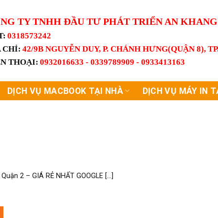
NG TY TNHH ĐẦU TƯ PHÁT TRIỂN AN KHAN
T:
0318573242
 CHỈ:
42/9B NGUYỄN DUY, P. CHÁNH HƯNG(QUẬN 8), T
ỆN THOẠI:
0932016633 - 0339789909 - 0933413163
DỊCH VỤ MACBOOK TẠI NHÀ
DỊCH VỤ MÁY IN T
Quận 2 – GIÁ RẺ NHẤT GOOGLE [...]