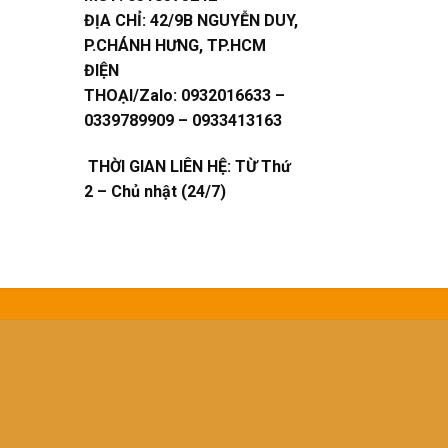
ĐỊA CHỈ:
42/9B NGUYỄN DUY,
P.CHÁNH HƯNG, TP.HCM
ĐIỆN
THOẠI/Zalo:
0932016633 –
0339789909 – 0933413163
THỜI GIAN LIÊN HỆ: TỪ Thứ
2 – Chủ nhật (24/7)