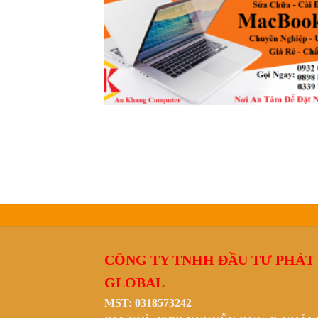
CÔNG TY TNHH ĐẦU TƯ PHÁT
GLOBAL
MST: 0318573242