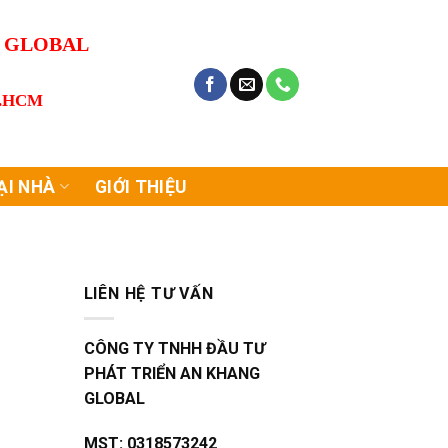
G GLOBAL
P.HCM
ẠI NHÀ
GIỚI THIỆU
LIÊN HỆ TƯ VẤN
CÔNG TY TNHH ĐẦU TƯ
PHÁT TRIỂN AN KHANG
GLOBAL
MST:
0318573242