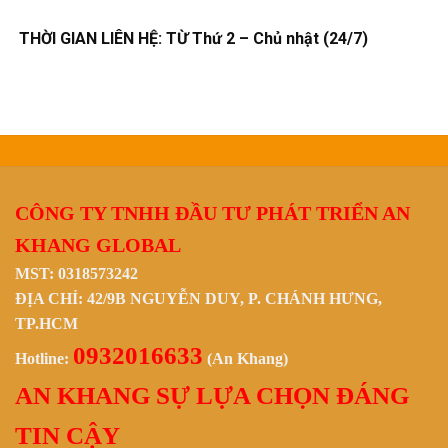
THỜI GIAN LIÊN HỆ: TỪ Thứ 2 – Chủ nhật (24/7)
CÔNG TY TNHH ĐẦU TƯ PHÁT TRIỂN AN
KHANG GLOBAL
MST: 0318573242
ĐỊA CHỈ: 42/9B NGUYỄN DUY, P. CHÁNH HƯNG,
TP.HCM
0932016633
Hotline:
(An Khang)
AN KHANG SỰ LỰA CHỌN ĐÁNG
TIN CẬY