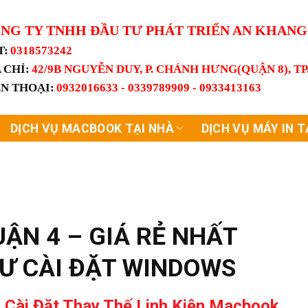
NG TY TNHH ĐẦU TƯ PHÁT TRIỂN AN KHAN
T:
0318573242
 CHỈ:
42/9B NGUYỄN DUY, P. CHÁNH HƯNG(QUẬN 8), T
ỆN THOẠI:
0932016633 - 0339789909 - 0933413163
DỊCH VỤ MACBOOK TẠI NHÀ
DỊCH VỤ MÁY IN T
ẬN 4 – GIÁ RẺ NHẤT
HƯ CÀI ĐẶT WINDOWS
 Cài Đặt Thay Thế Linh Kiện Macbook,