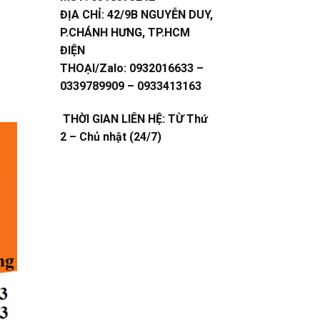
ĐỊA CHỈ:
42/9B NGUYỄN DUY,
P.CHÁNH HƯNG, TP.HCM
ĐIỆN
THOẠI/Zalo:
0932016633 –
0339789909 – 0933413163
THỜI GIAN LIÊN HỆ: TỪ Thứ
2 – Chủ nhật (24/7)