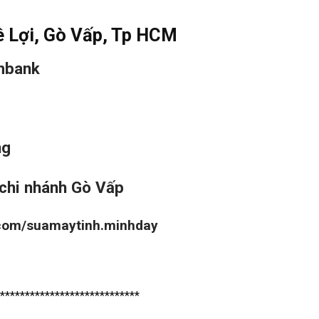
ê Lợi, Gò Vấp, Tp HCM
mbank
ng
chi nhánh Gò Vấp
.com/suamaytinh.minhday
****************************