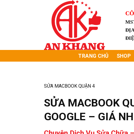
Skip
to
CÔ
content
MS
ĐỊA
ĐI
TRANG CHỦ
SHOP
SỬA MACBOOK QUẬN 4
SỬA MACBOOK QU
GOOGLE – GIÁ N
Chuyên Dịch Vụ Sửa Chữa –