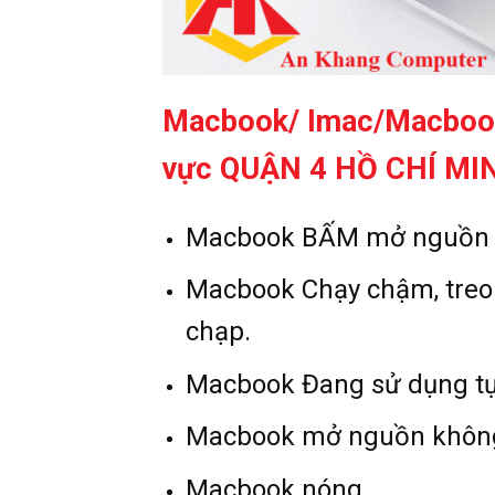
Macbook/ Imac/Macbook
vực QUẬN 4 HỒ CHÍ MI
Macbook BẤM mở nguồn c
Macbook Chạy chậm, treo
chạp.
Macbook Đang sử dụng tự
Macbook mở nguồn không l
Macbook nóng.