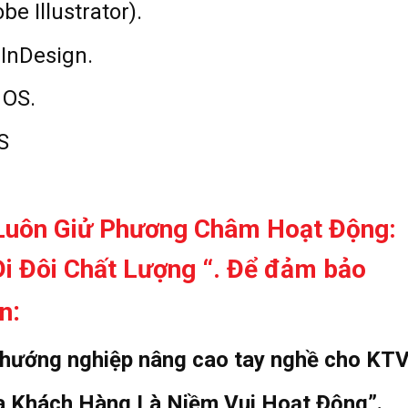
e Illustrator).
InDesign.
 OS.
S
 Luôn Giử Phương Châm Hoạt Động:
i Đôi Chất Lượng “. Để đảm bảo
:
n
 hướng nghiệp nâng cao tay nghề cho KTV
ủa Khách Hàng Là Niềm Vui Hoạt Động”.