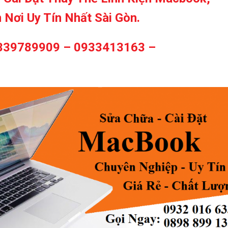
 Nơi Uy Tín Nhất Sài Gòn.
339789909 – 0933413163 –