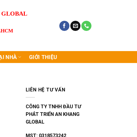
G GLOBAL
P.HCM
ẠI NHÀ
GIỚI THIỆU
LIÊN HỆ TƯ VẤN
CÔNG TY TNHH ĐẦU TƯ
PHÁT TRIỂN AN KHANG
GLOBAL
MST:
0318573242