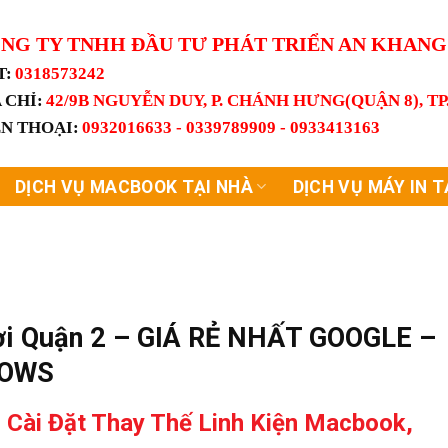
NG TY TNHH ĐẦU TƯ PHÁT TRIỂN AN KHAN
T:
0318573242
 CHỈ:
42/9B NGUYỄN DUY, P. CHÁNH HƯNG(QUẬN 8), T
ỆN THOẠI:
0932016633 - 0339789909 - 0933413163
DỊCH VỤ MACBOOK TẠI NHÀ
DỊCH VỤ MÁY IN T
ơi Quận 2 – GIÁ RẺ NHẤT GOOGLE –
DOWS
 Cài Đặt Thay Thế Linh Kiện Macbook,