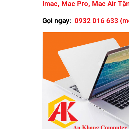
Imac, Mac Pro, Mac Air Tận
Gọi ngay:
0932 016 633 (m