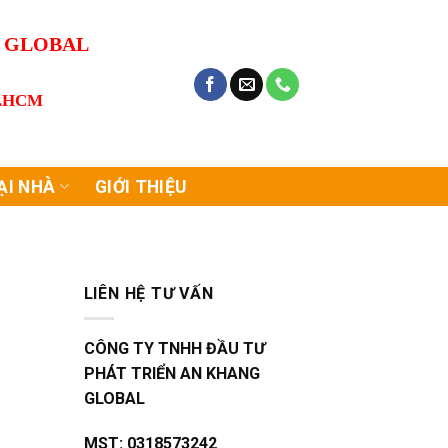
G GLOBAL
P.HCM
ẠI NHÀ
GIỚI THIỆU
LIÊN HỆ TƯ VẤN
CÔNG TY TNHH ĐẦU TƯ
PHÁT TRIỂN AN KHANG
GLOBAL
MST:
0318573242