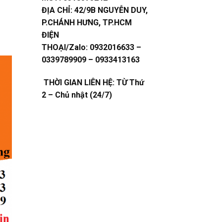
ĐỊA CHỈ:
42/9B NGUYỄN DUY,
P.CHÁNH HƯNG, TP.HCM
ĐIỆN
THOẠI/Zalo:
0932016633 –
0339789909 – 0933413163
THỜI GIAN LIÊN HỆ: TỪ Thứ
2 – Chủ nhật (24/7)