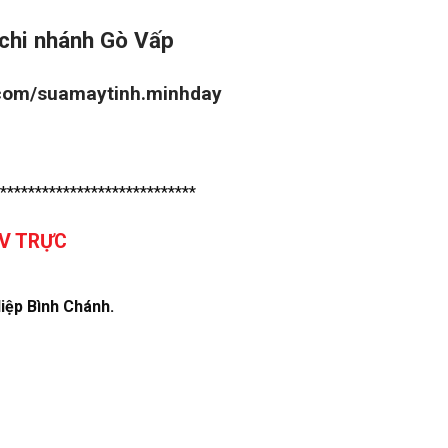
chi nhánh Gò Vấp
.com/suamaytinh.minhday
****************************
TV TRỰC
iệp Bình Chánh.