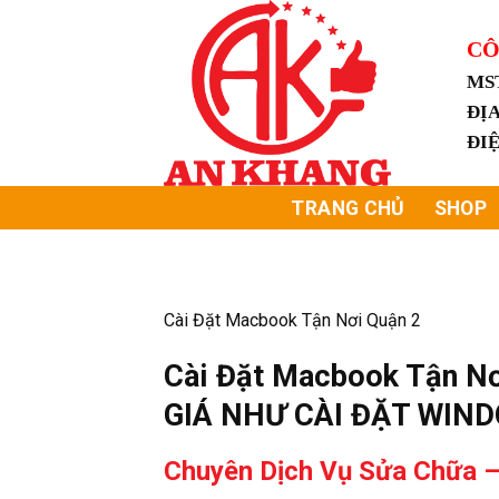
Skip
to
CÔ
content
MS
ĐỊA
ĐI
TRANG CHỦ
SHOP
Cài Đặt Macbook Tận Nơi Quận 2
Cài Đặt Macbook Tận N
GIÁ NHƯ CÀI ĐẶT WIN
Chuyên Dịch Vụ Sửa Chữa –