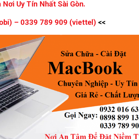
 Nơi Uy Tín Nhất Sài Gòn.
obi) –
0339 789 909 (viettel)
<<