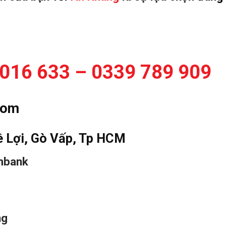
016 633 – 0339 789 909
com
ê Lợi, Gò Vấp, Tp HCM
mbank
ng