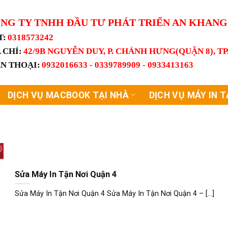
NG TY TNHH ĐẦU TƯ PHÁT TRIỂN AN KHAN
T:
0318573242
 CHỈ:
42/9B NGUYỄN DUY, P. CHÁNH HƯNG(QUẬN 8), T
ỆN THOẠI:
0932016633 - 0339789909 - 0933413163
DỊCH VỤ MACBOOK TẠI NHÀ
DỊCH VỤ MÁY IN T
Sửa Máy In Tận Nơi Quận 4
Sửa Máy In Tận Nơi Quận 4 Sửa Máy In Tận Nơi Quận 4 – [...]