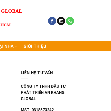
G GLOBAL
P.HCM
ẠI NHÀ
GIỚI THIỆU
LIÊN HỆ TƯ VẤN
CÔNG TY TNHH ĐẦU TƯ
PHÁT TRIỂN AN KHANG
GLOBAL
MST:
0318573242