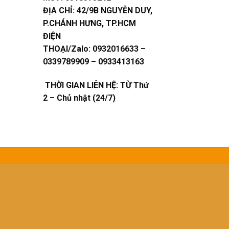
ĐỊA CHỈ:
42/9B NGUYỄN DUY,
P.CHÁNH HƯNG, TP.HCM
ĐIỆN
THOẠI/Zalo:
0932016633 –
0339789909 – 0933413163
THỜI GIAN LIÊN HỆ: TỪ Thứ
2 – Chủ nhật (24/7)