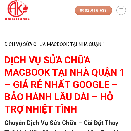
Skip
to
0932.016.633
content
DỊCH VỤ SỬA CHỮA MACBOOK TẠI NHÀ QUẬN 1
DỊCH VỤ SỬA CHỮA
MACBOOK TẠI NHÀ QUẬN 1
– GIÁ RẺ NHẤT GOOGLE –
BẢO HÀNH LÂU DÀI – HỖ
TRỢ NHIỆT TÌNH
Chuyên Dịch Vụ Sửa Chữa – Cài Đặt Thay