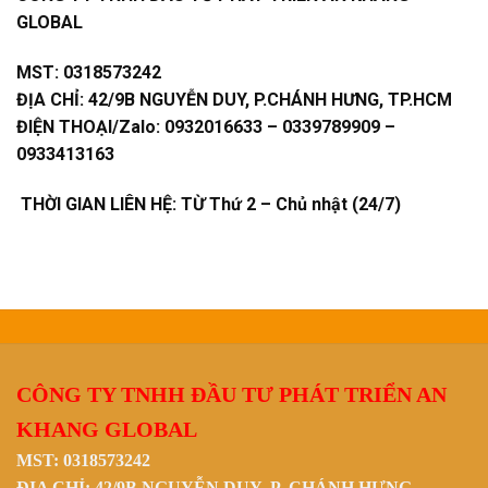
GLOBAL
MST:
0318573242
ĐỊA CHỈ:
42/9B NGUYỄN DUY, P.CHÁNH HƯNG, TP.HCM
ĐIỆN THOẠI/Zalo:
0932016633 – 0339789909 –
0933413163
THỜI GIAN LIÊN HỆ: TỪ Thứ 2 – Chủ nhật (24/7)
CÔNG TY TNHH ĐẦU TƯ PHÁT TRIỂN AN
KHANG GLOBAL
MST: 0318573242
ĐỊA CHỈ: 42/9B NGUYỄN DUY, P. CHÁNH HƯNG,