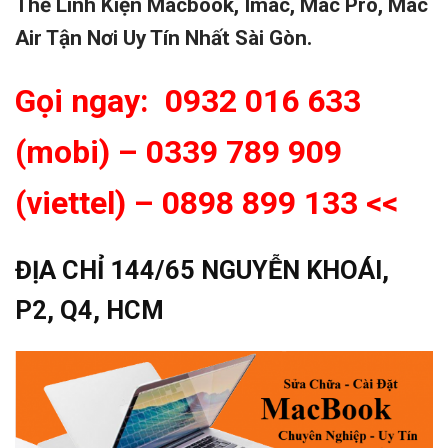
Thế Linh Kiện Macbook, Imac, Mac Pro, Mac
Air Tận Nơi Uy Tín Nhất Sài Gòn.
Gọi ngay: 0932 016 633
(mobi) –
0339 789 909
(viettel) – 0898 899 133
<<
ĐỊA CHỈ 144/65 NGUYỄN KHOÁI,
P2, Q4, HCM