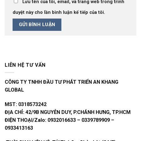
Lưu tên của tôi, email, và trang web trong trình
duyệt này cho lần bình luận kế tiếp của tôi.
LIÊN HỆ TƯ VẤN
CÔNG TY TNHH ĐẦU TƯ PHÁT TRIỂN AN KHANG
GLOBAL
MST:
0318573242
ĐỊA CHỈ:
42/9B NGUYỄN DUY, P.CHÁNH HƯNG, TP.HCM
ĐIỆN THOẠI/Zalo:
0932016633 – 0339789909 –
0933413163