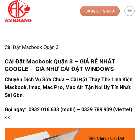
Skip
to
0932.016.633
content
Cài Đặt Macbook Quận 3
Cài Đặt Macbook Quận 3 – GIÁ RẺ NHẤT
GOOGLE – GIÁ NHƯ CÀI ĐẶT WINDOWS
Chuyên Dịch Vụ Sửa Chữa – Cài Đặt Thay Thế Linh Kiện
Macbook, Imac, Mac Pro, Mac Air Tận Nơi Uy Tín Nhất
Sài Gòn.
Gọi ngay: 0932 016 633 (mobi) –
0339 789 909 (viettel)
<<